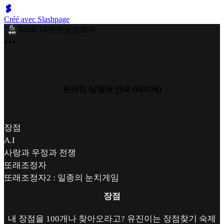
Créé avec Slashpage
제4회 대전한빛영화제
온라인 상영작 안내 (타지역)
장점
A.I
사랑과 우정과 전쟁
또래조정자
또래조정자2 : 일종의 눈치게임
장점
내 장점을 100개나 찾아오라고? 유진이는 장점찾기 숙제