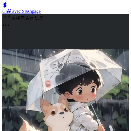
Créé avec Slashpage
동
네
동네북김pd노트