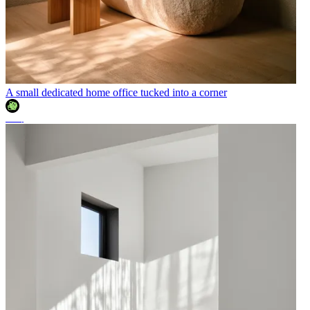
A small dedicated home office tucked into a corner
조이