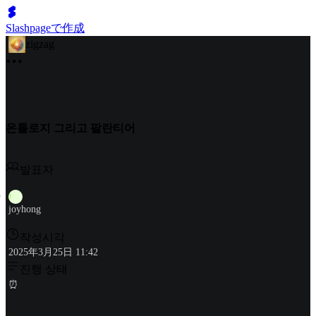
Slashpageで作成
zigzag
온톨로지 그리고 팔란티어
발표자
J
joyhong
작성시각
2025年3月25日 11:42
진행 상태
⏰