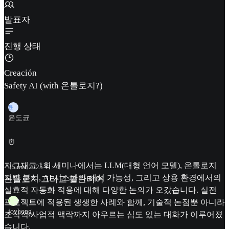
발표자
진행 상태
Creación
Safety AI (with 온톨로지?)
윤
윤도균
⏰
지그재그 1회 세미나에서는 LLM(대형 언어 모델), 온톨로지
25 mar 2025 11:42
기반 분석, AI 시스템의 해석 가능성, 그리고 상용 환경에서의
온톨로지 그리고 팔란티어
실효적 자동화 적용에 대해 다양한 논의가 오갔습니다. 실전
프로젝트에 적용된 생생한 사례와 함께, 기술적 논점뿐 아니라
J
joyhong
조직적/사업적 맥락까지 아우르는 심도 있는 대화가 이루어졌
습니다.