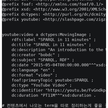
@prefix foaf: <http://xmlns.com/foaf/0.1/> .

@prefix xsd: <http://www.w3.org/2001/XMLSche
@prefix dctypes: <http://purl.org/dc/dcmityp
@prefix youtube: <http://slashpage.com/zigza
youtube:video a dctypes:MovingImage ;

    rdfs:label "SPARQL in 11 minutes" ;

    dc:title "SPARQL in 11 minutes" ;

    dc:description "An introduction to the W
    dc:creator "bobdc" ;

    dc:subject "SPARQL, RDF" ;

    dc:date "2015-05-04T00:00:00.000"^^xsd:d
    dc:language "en" ;

    dc:format "video" ;

    foaf:primaryTopic youtube:SPARQL ;

    dc:type "YouTube Video" ;

    dc:identifier "https://youtu.be/FvGndkpa
    dc:duration "PT11M"^^xsd:duration .

# 컨텐츠에서 나오는 term을 따로 정리하는게 좋을 것 