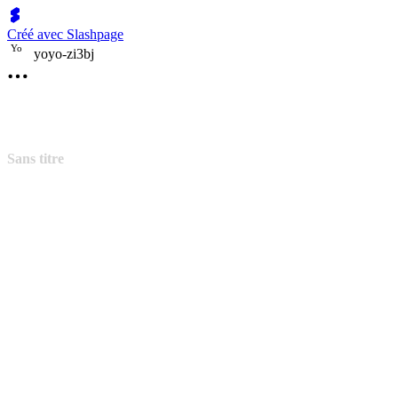
Créé avec Slashpage
Y
o
yoyo-zi3bj
Sans titre