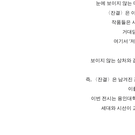
눈에 보이지 않는
〈잔결〉은 이
작품들은 
거대담
여기서 '
보이지 않는 상처와 
즉, 〈잔결〉은 남겨진
이
이번 전시는 용인대학
세대와 시선이 