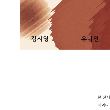
본 전
파괴나