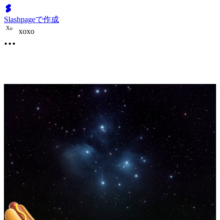
Slashpageで作成
X
o
xoxo