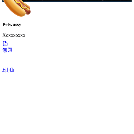
Petwussy
Xoxoxoxxo
無題
Fjfjfb