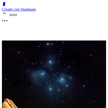
Creado con Slashpage
X
o
xoxo