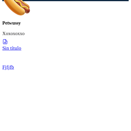
Petwussy
Xoxoxoxxo
Sin título
Fjfjfb