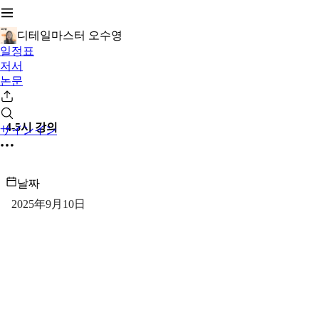
디테일마스터 오수영
일정표
저서
논문
4-5시 강의
サインイン
날짜
2025年9月10日