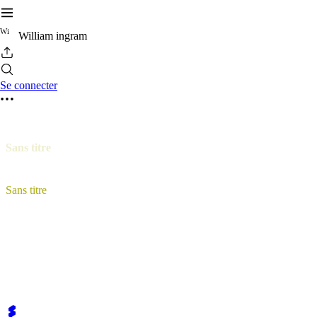
W
i
William ingram
Se connecter
Sans titre
Sans titre