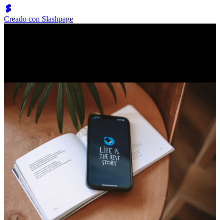
Creado con Slashpage
W
i
William ingram