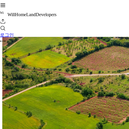
W
i
WillHomeLandDevelopers
로그인