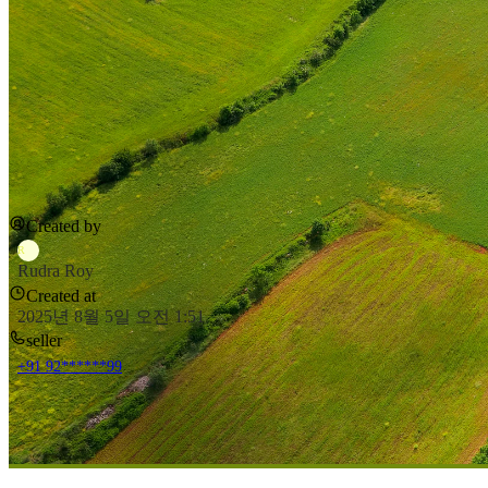
Created by
R
Rudra Roy
Created at
2025년 8월 5일 오전 1:51
seller
+91 92******99