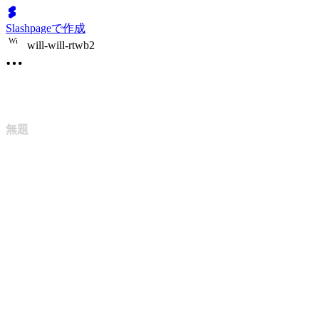
Slashpageで作成
W
i
will-will-rtwb2
無題