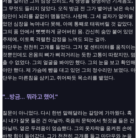
저를 살리던 그의 심장 소리도, 제 생명을 증명하던 기계음도,
그 무엇도 들리지 않았다. 오직 방금 전 그가 뱉어낸 낮은 속삭
임만이 뇌리를 끝없이 맴돌았다. 사랑해. 그 세 글자가 얼어붙
었던 심장을 녹여내다 못해, 아예 통째로 태워버릴 것 같았다.
그의 품 안에서 뻣뻣하게 굳어버린 몸. 간신히 숨만 붙어 있던
주제에, 이토록 격렬한 감정을 느껴도 되는 걸까.
마단우는 천천히 고개를 들었다. 그저 몇 센티미터를 움직이는
것뿐인데도 온몸의 뼈가 삐걱거리는 듯한 고통이 따랐지만, 멈
출 수 없었다. 그의 얼굴을 봐야만 했다. 그의 눈을 보고 확인해
야만 했다. 제 가슴에 뺨을 대고 있던 그의 정수리만 보였다. 마
단우는 마른침을 삼키고, 쥐어짜듯 목소리를 뱉었다.
"…방금… 뭐라고 했어."
질문이 아니었다. 다시 한번 말해달라는 갈망에 가까웠다. 혹
시 내가 잘못 들은 건 아닐까. 죽음의 문턱에서 헛것을 들은 건
아닐까. 옅은 두려움이 엄습했다. 그의 옷자락을 움켜쥔 손에
바짝 힘이 들어갔다. 그가 천천히 고개를 들고 마단우와 눈을