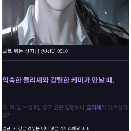
발로 뛰는 성좌님 @JeiU_0510
익숙한 클리셰와 강렬한 케미가 만날 때,
Q. BL을 쓰실 때, 넣고 싶은 장면이나
클리셰
가 있으신가
요?
일단, 저 같은 경우는 이미 넣은 케이스에요 ㅎㅎ