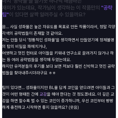
마치 '공략물'을 즐기듯 하나씩 해금하는
재미가 있는데요, 작가님이 생각하는 이 작품만의
"공략
팁"
이 있다면 살짝 알려주실 수 있을까요?
음... 사실 성좌물은 높은 자유도를 목표로 만든 작품이라서, 정말 각양
각색의 공략법들이 존재할 것 같아요.
저는 만들 당시 '정통적인 성좌물'을 생각하면서 만들었기에 정체불명
의 탑의 비밀을 파헤치거나,
어엿하고 멋진 헌터로 아이들을 키워내 연구소로 끌려가지 않거나 하
는 등 여러 공략법들을 생각해 두었는데요.
하지만 유저분들의 후기를 보다 보면 저보다 훨씬 신박하고 멋진 공략
법들을 찾아내주시더라구요 ㅎㅎ
팁이 있다면... 성좌물이지만 BL물 답게 코인을 얻으려면 아이들과 그
것이 어떤 형태든 간에
교감
을 해야 한다는 것 정도겠네요. 더 깊은 교
감을 하면 할수록 벌 수 있는 코인이 증가하니까, 우선 코인부터 빵빵
하게 충전하고 시작하면 좋지 않을까요? (웃음)