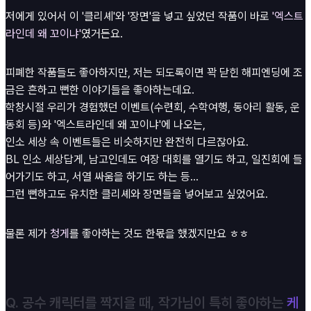
저에게 있어서 이 '클리셰'와 '장면'을 넣고 싶었던 작품이 바로
'엑스트
라인데 왜 꼬이냐'
였거든요.
피폐한 작품들도 좋아하지만, 저는 되도록이면 꽉 닫힌 해피엔딩에 조
금은 흔하고 뻔한 이야기들을 좋아하는데요.
학창시절 우리가 경험했던 이벤트(수련회, 수학여행, 동아리 활동, 운
동회 등)와 '엑스트라인데 왜 꼬이냐'에 나오는,
인소 세상 속 이벤트들은 비슷하지만 완전히 다르잖아요.
BL 인소 세상답게, 남고인데도 여장 대회를 열기도 하고, 일진회에 들
어가기도 하고, 서열 싸움을 하기도 하는 등...
그런 뻔하고도 유치한 클리셰와 장면들을 넣어보고 싶었어요.
물론 제가
청게
를 좋아하는 것도 한몫을 했겠지만요 ㅎㅎ
Q. 공수 캐릭터를 짝지을 때, 작가님이 특히 좋아하는
케