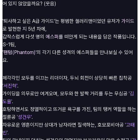
어 있지 않았을까요? (웃음)
'퇴사하고 싶은 A급 가이드'는 평범한 샐러리맨이었던 유저가
가이드
로 발현한 지 5년 차에,
갑작스럽게 다섯 명의
에스퍼
를 떠안게 되는 내용을 담은 작품입니다.
S-1팀,
'팬텀(Phantom)'
의 각기 다른 성격의 에스퍼들을 만나보실 수 있어
요.
제각각인 모두를 이끄는 리더이자, 두뇌 회전이 상당히 빠른 집착공
'서진혁'
.
가이딩을 의무로만 여겨오며, 모두와 한 발짝 거리를 두는 무심공
'김
도율'
.
호탕하면서도 정열적이고 뜨거운 욕구를 가진, 팀의 탱커 역할을 하는
절륜공
'성건우'
.
자유로운 영혼이지만 상대가 남자라면 질색하는, 호모포비아공
'고태
빈'.