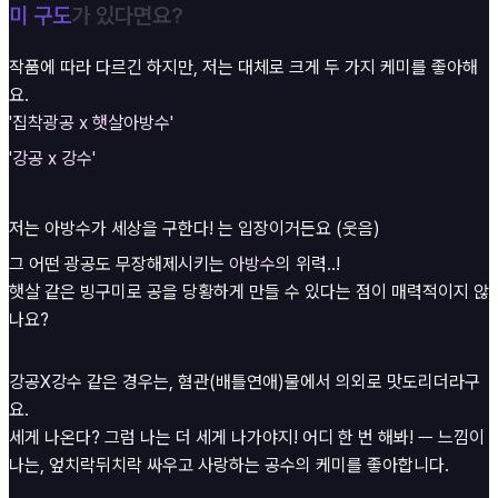
미 구도
가 있다면요?
작품에 따라 다르긴 하지만, 저는 대체로 크게 두 가지 케미를 좋아해
요.
'집착광공 x 햇살아방수'
'강공 x 강수'
저는 아방수가 세상을 구한다! 는 입장이거든요 (웃음)
그 어떤 광공도 무장해제시키는
아방수
의 위력..!
햇살 같은 빙구미로 공을 당황하게 만들 수 있다는 점이 매력적이지 않
나요?
강공X강수 같은 경우는, 혐관(배틀연애)물에서 의외로 맛도리더라구
요.
세게 나온다? 그럼 나는 더 세게 나가야지! 어디 한 번 해봐! ㅡ 느낌이
나는, 엎치락뒤치락 싸우고 사랑하는 공수의 케미를 좋아합니다.