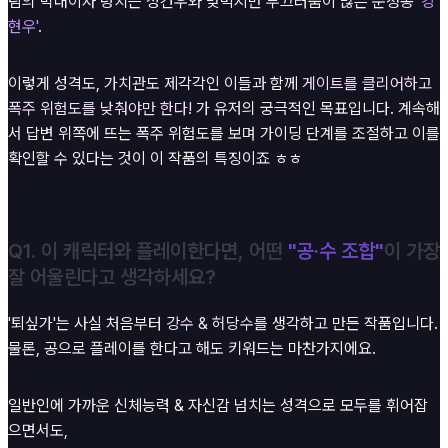
팀의 막내이자 덩치는 성건우와 맞먹지만 부끄러움이 많은 순정공
'강
현우'
.
이렇게 성격도, 가치관도 제각각인 이들과 함께
게이트를 클리어하고
폭주 위험도를 낮춰야만 한다!
가 유저의 궁극적인 목표입니다. 계속해
서 답변 위쪽에 뜨는 폭주 위험도를 보며 가이딩 단계를 조절하고 이를
확인할 수 있다는 것이 이 작품의 특징이죠 ㅎㅎ
Q1. 이 캐릭터와 플레이한다면, 어떤
"공·수 조합"
이 가장
잘 어울린다고 생각하세요?
'퇴싶가'는 사실 처음부터
강수 & 허당수
를 생각하고 만든 작품입니다.
물론, 공으로 플레이를 한다고 해도 키워드는 마찬가지에요.
일반인에 가까운 신체능력 & 자신감 넘치는 성격으로 모두를 휘어잡
으면서도,