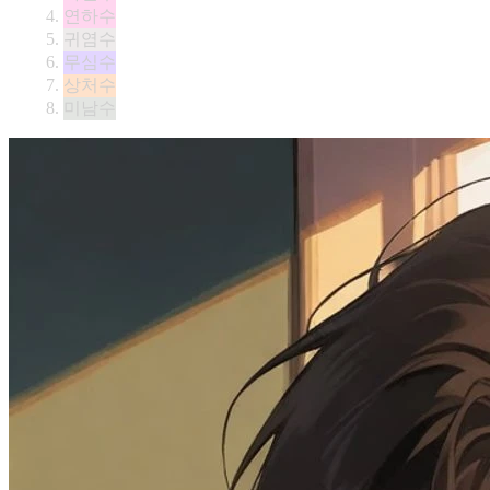
연하수
귀염수
무심수
상처수
미남수