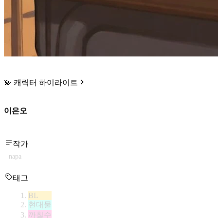
💫 캐릭터 하이라이트
이은오
작가
napa
태그
BL
현대물
까칠수