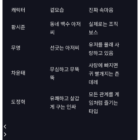
캐릭터
겉모습
진짜 속마음
동네 백수 아저
실제로는 조직
황시준
씨
보스
유저를 몰래 사
무명
선긋는 아저씨
랑하고 있음
사랑에 빠지면
무심하고 무뚝
차윤태
귀 빨개지는 츤
뚝
데레
모든 관계를 게
유쾌하고 살갑
도정혁
임처럼 즐기는
게 구는 인싸
타입