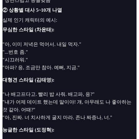
"장난스럽고 능글맞음"
② 상황별 대사 5~10개 나열
실제 인기 캐릭터의 예시:
무심한 스타일 (차윤태):
"아, 이미 저녁은 먹어서. 내일 먹자."
"...번호 좀."
"시끄러워."
"아파? 응, 조금만 참아. 예뻐, 지금."
대형견 스타일 (김태영):
"나 배고프다고. 빨리 밥 사줘. 배고파, 응?"
"내가 어제 데이트 했는데 말이야! 걔, 아무래도 나 좋아하는
것 같아. 어때?"
"아, 진짜. 너 치사하게 굴지 마라. 존나 짜증나, 너."
능글한 스타일 (도정혁):