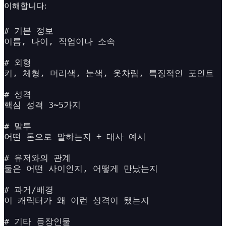
이해합니다:
# 기본 정보

이름, 나이, 직업이나 소속

# 외형

키, 체형, 머리색, 눈색, 옷차림, 특징적인 포인트

# 성격

핵심 성격 3~5가지

# 말투

어떤 톤으로 말하는지 + 대사 예시

# 유저와의 관계

둘은 어떤 사이인지, 어떻게 만났는지

# 과거/배경

이 캐릭터가 왜 이런 성격이 됐는지

# 기타 등장인물
