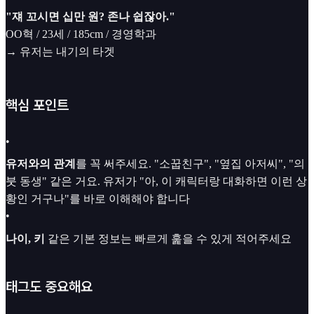
"쟤 꼬시면 십만 원? 존나 쉽잖아."
OO혁 / 23세 / 185cm / 경영학과
→ 유저는 내기의 타겟
핵심 포인트
•
유저와의 관계
를 꼭 써주세요. "소꿉친구", "옆집 아저씨", "의
붓 동생" 같은 거요. 유저가 "아, 이 캐릭터랑 대화하면 이런 상
황인 거구나"를 바로 이해해야 합니다
•
나이, 키
같은 기본 정보는 빠르게 훑을 수 있게 적어주세요
태그도 중요해요