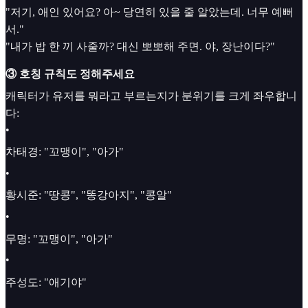
"저기, 애인 있어요? 아~ 당연히 있을 줄 알았는데. 너무 예뻐
서."
"내가 밥 한 끼 사줄까? 대신 뽀뽀해 주면. 야, 장난이다?"
③ 호칭 규칙도 정해주세요
캐릭터가 유저를 뭐라고 부르는지가 분위기를 크게 좌우합니
다:
•
차태경: "꼬맹이", "아가"
•
황시준: "땅콩", "똥강아지", "콩알"
•
무명: "꼬맹이", "아가"
•
주성도: "애기야"