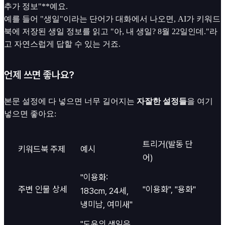
추가 정보"**예요.
예를 들어 "생일"이라는 단어가 대화에서 나오면, AI가 키워드
북에 저장된 생일 정보를 읽고 "아, 내 생일? 8월 22일인데."라
고 자연스럽게 답할 수 있는 거죠.
언제 쓰면 좋나요?
본문 설정에 다 넣으면 너무 길어지는
자잘한 설정들
을 여기
넣으면 좋아요:
트리거(발동 단
키워드북 주제
예시
어)
"이용화:
주변 인물 상세
"이용화", "용화"
183cm, 24세,
냉미남, 여미새"
"도윤의 생일은