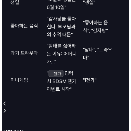
생일
"생일"
6월 10일"
"감자탕를 좋아
"좋아하는 음
좋아하는 음식
한다. 부모님과
식", "감자탕"
의 추억 때문"
"담배를 싫어하
"담배", "트라우
과거 트라우마
는 이유: 어머니
마"
가..."
"
입력
!젠가
미니게임
"!젠가"
시 BDSM 젠가
이벤트 시작"