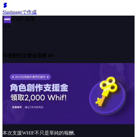
Slashpageで作成
WHIF 台灣
作者創作支援金指南 ✍️
本次支援WHIF不只是單純的報酬,