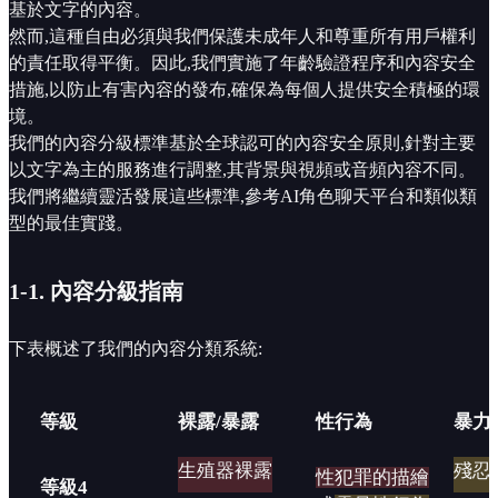
基於文字的內容。
然而,這種自由必須與我們保護未成年人和尊重所有用戶權利
的責任取得平衡。因此,我們實施了年齡驗證程序和內容安全
措施,以防止有害內容的發布,確保為每個人提供安全積極的環
境。
我們的內容分級標準基於全球認可的內容安全原則,針對主要
以文字為主的服務進行調整,其背景與視頻或音頻內容不同。
我們將繼續靈活發展這些標準,參考AI角色聊天平台和類似類
型的最佳實踐。
1-1. 內容分級指南
下表概述了我們的內容分類系統:
等級
裸露/暴露
性行為
暴力
生殖器裸露
殘忍
性犯罪的描繪
等級4