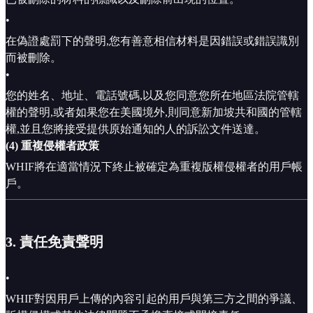
•
在偽證處罰下的聲明,您有善意相信材料是因錯誤或錯誤識別
而被刪除。
•
您的姓名、地址、電話號碼,以及您同意您所在地區法院管轄
權的聲明,或者如果您在美國境外,則同意新加坡共和國的管轄
權,並且您將接受提供原始通知的人的訴訟文件送達。
(4) 重複侵權者政策
WHIF將在適當情況下終止被確定為重複版權侵權者的用戶帳
戶。
3. 責任免責聲明
•
WHIF對因用戶上傳的內容引起的用戶與第三方之間的爭議、