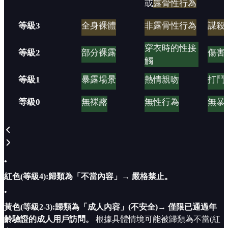
或
露骨性行為
等級3
全身裸體
非露骨性行為
謀殺
穿衣時的性接
等級2
部分裸露
傷害
觸
等級1
暴露場景
熱情親吻
打鬥
等級0
無裸露
無性行為
無暴
•
紅色(等級4):歸類為「不當內容」→ 嚴格禁止。
•
黃色(等級2-3):歸類為「成人內容」(不安全)→ 僅限已通過年
齡驗證的成人用戶訪問。
根據具體情境可能被歸類為不當(紅