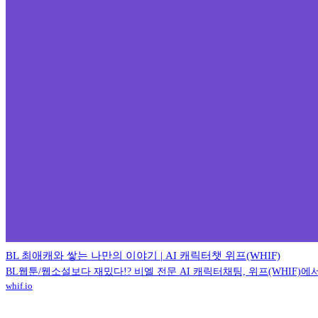
BL 최애캐와 쌓는 나만의 이야기 | AI 캐릭터챗 위프(WHIF)
BL웹툰/웹소설보다 재밌다!? 비엘 전문 AI 캐릭터채팅, 위프(WHIF)
whif.io