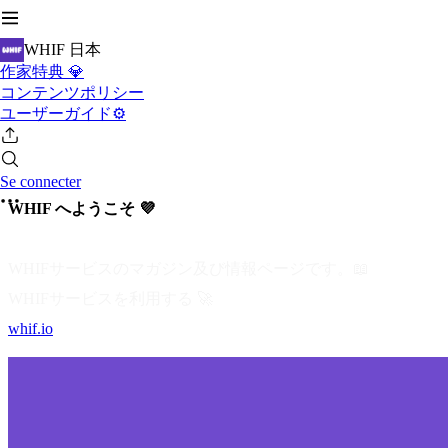
WHIF 日本
作家特典 💎
コンテンツポリシー
ユーザーガイド⚙️
Se connecter
WHIF へようこそ 💜
WHIFサービスのマガジン及び情報ページです。📖
WHIFサービスを利用する 🚀
whif.io