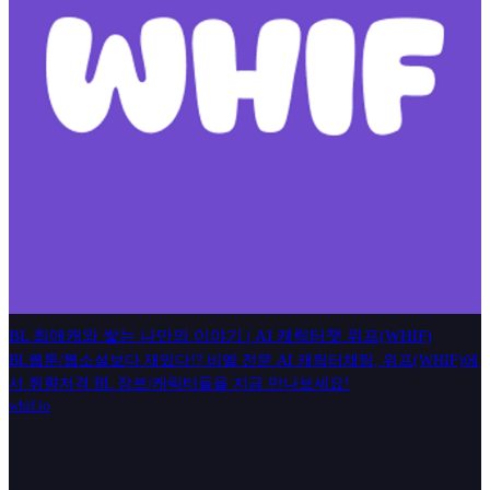
BL 최애캐와 쌓는 나만의 이야기 | AI 캐릭터챗 위프(WHIF)
BL웹툰/웹소설보다 재밌다!? 비엘 전문 AI 캐릭터채팅, 위프(WHIF)에
서 취향저격 BL 장르/캐릭터들을 지금 만나보세요!
whif.io