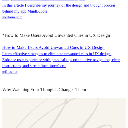
In this article I describe my journey of the design and thought process
behind my app MindBubble.
medium.com
*How to Make Users Avoid Unwanted Cues in UX Design
How to Make Users Avoid Unwanted Cues in UX Design
Learn effective strategies to eliminate unwanted cues in UX design.
Enhance user experience with practical tips on intuitive navigation, clear
instructions, and streamlined interfaces.
milies.net
Why Watching Your Thoughts Changes Them