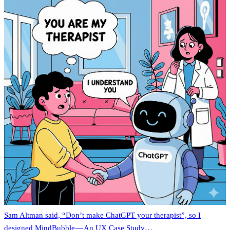
Sam Altman said, “Don’t make ChatGPT your therapist”, so I
designed MindBubble — An UX Case Study…