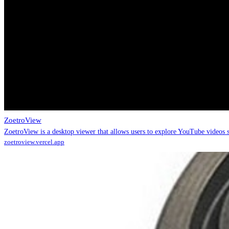
ZoetroView
ZoetroView is a desktop viewer that allows users to explore YouTub
zoetroview.vercel.app