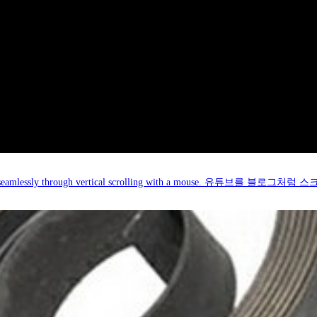
e videos seamlessly through vertical scrolling with a mouse. 유튜브를 블로그