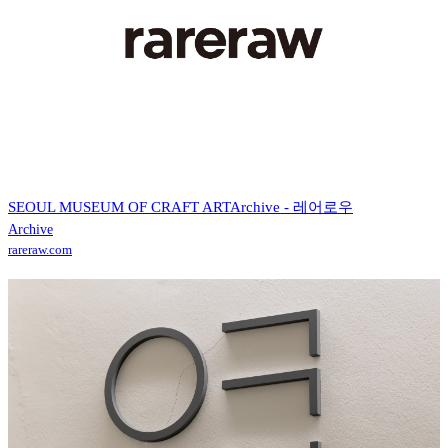
SEOUL MUSEUM OF CRAFT ARTArchive - 레어로우
Archive
rareraw.com