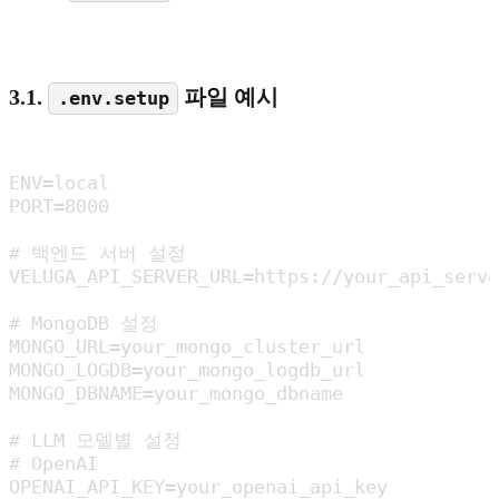
3.1.
파일 예시
.env.setup
ENV=local

PORT=8000

# 백엔드 서버 설정

VELUGA_API_SERVER_URL=https://your_api_serve
# MongoDB 설정

MONGO_URL=your_mongo_cluster_url

MONGO_LOGDB=your_mongo_logdb_url

MONGO_DBNAME=your_mongo_dbname

# LLM 모델별 설정

# OpenAI

OPENAI_API_KEY=your_openai_api_key
