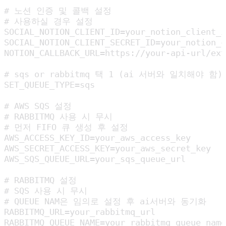
# 노션 인증 및 콜백 설정

# 사용하실 경우 설정

SOCIAL_NOTION_CLIENT_ID=your_notion_client_i
SOCIAL_NOTION_CLIENT_SECRET_ID=your_notion_c
NOTION_CALLBACK_URL=https://your-api-url/ext
# sqs or rabbitmq 택 1 (ai 서버와 일치해야 함)

SET_QUEUE_TYPE=sqs

# AWS SQS 설정

# RABBITMQ 사용 시 무시

# 먼저 FIFO 큐 생성 후 설정

AWS_ACCESS_KEY_ID=your_aws_access_key

AWS_SECRET_ACCESS_KEY=your_aws_secret_key

AWS_SQS_QUEUE_URL=your_sqs_queue_url

# RABBITMQ 설정

# SQS 사용 시 무시

# QUEUE NAM은 임의로 설정 후 ai서버와 동기화

RABBITMQ_URL=your_rabbitmq_url

RABBITMQ_QUEUE_NAME=your_rabbitmq_queue_name
