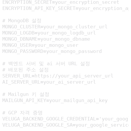
ENCRYPTION_SECRET=your_encryption_secret

ENCRYPTION_API_KEY_SECRET=your_encryption_ap
# MongoDB 설정

MONGO_CLUSTER=your_mongo_cluster_url

MONGO_LOGDB=your_mongo_logdb_url

MONGO_DBNAME=your_mongo_dbname

MONGO_USER=your_mongo_user

MONGO_PASSWORD=your_mongo_password

# 백엔드 서버 및 ai 서버 URL 설정

# 배포된 주소 설정

SERVER_URL=https://your_api_server_url

AI_SERVER_URL=your_ai_server_url

# Mailgun 키 설정

MAILGUN_API_KEY=your_mailgun_api_key

# GCP 자격 증명

VELUGA_BACKEND_GOOGLE_CREDENTIAL='your_googl
VELUGA_BACKEND_GOOGLE_SA=your_google_service