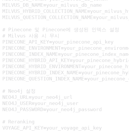
MILVUS_DB_NAME=your_milvus_db_name

MILVUS_HYBRID_COLLECTION_NAME=your_milvus_hy
MILVUS_QUESTION_COLLECTION_NAME=your_milvus_
# Pinecone 및 Pinecone에 생성된 인덱스 설정

# Milvus 사용 시 무시

PINECONE_API_KEY=your_pinecone_api_key

PINECONE_ENVIRONMENT=your_pinecone_environme
PINECONE_INDEX_NAME=your_pinecone_index_name

PINECONE_HYBRID_API_KEY=your_pinecone_hybrid
PINECONE_HYBRID_ENVIRONMENT=your_pinecone_hy
PINECONE_HYBRID_INDEX_NAME=your_pinecone_hyb
PINECONE_QUESTION_INDEX_NAME=your_pinecone_q
# Neo4j 설정

NEO4J_URL=your_neo4j_url

NEO4J_USER=your_neo4j_user

NEO4J_PASSWORD=your_neo4j_password

# Reranking

VOYAGE_API_KEY=your_voyage_api_key
