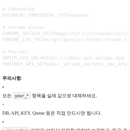
# Embedding

DOCUMENT_EMBEDDING_TYPE=openai

# Chrome driver

CHROME_DRIVER_PATH=app/static/chromedriver/m
CHROME_EXE_PATH=/opt/google/chrome/chrome-li
# Partner

ADMIN_API_URL=https://admin-api.veluga.app

PARTNER_API_KEY=your_veluga_partner_api_key
주의사항
:
•
모든
항목을 실제 값으로 대체하세요.
your_*
◦
DB, API_KEY, Queue 등은 직접 만드시면 됩니다.
•