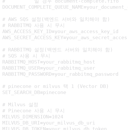
#          일 경우 document-complete.fifo

DOCUMENT_COMPLETE_QUEUE_NAME=your_document_c
# AWS SQS 설정(백엔드 서버와 일치해야 함)

# RABBITMQ 사용 시 무시

AWS_ACCESS_KEY_ID=your_aws_access_key_id

AWS_SECRET_ACCESS_KEY=your_aws_secret_access
# RABBITMQ 설정(백엔드 서버와 일치해야 함)

# SQS 사용 시 무시

RABBITMQ_HOST=your_rabbitmq_host

RABBITMQ_USER=your_rabbitmq_user

RABBITMQ_PASSWORD=your_rabbitmq_password

# pinecone or milvus 택 1 (Vector DB)

SET_SEARCH_DB=pinecone

# Milvus 설정

# Pinecone 사용 시 무시

MILVUS_DIMENSION=1024

MILVUS_DB_URI=your_milvus_db_uri

MILVUS_DB_TOKEN=your_milvus_db_token
