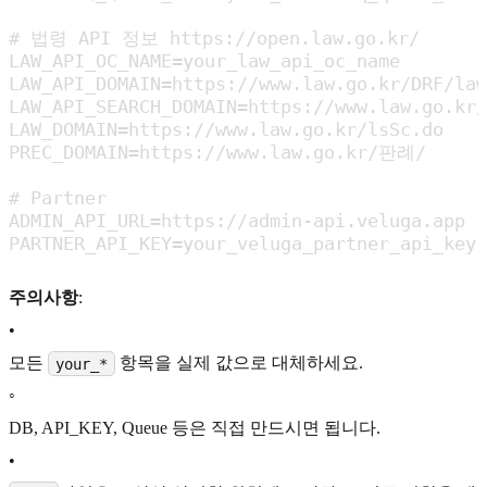
# 법령 API 정보 https://open.law.go.kr/

LAW_API_OC_NAME=your_law_api_oc_name

LAW_API_DOMAIN=https://www.law.go.kr/DRF/law
LAW_API_SEARCH_DOMAIN=https://www.law.go.kr/
LAW_DOMAIN=https://www.law.go.kr/lsSc.do

PREC_DOMAIN=https://www.law.go.kr/판례/

# Partner

ADMIN_API_URL=https://admin-api.veluga.app

PARTNER_API_KEY=your_veluga_partner_api_key
주의사항
:
•
모든
항목을 실제 값으로 대체하세요.
your_*
◦
DB, API_KEY, Queue 등은 직접 만드시면 됩니다.
•