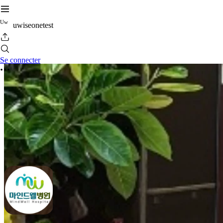
U
w
uwiseonetest
Se connecter