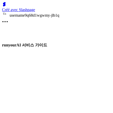
Créé avec Slashpage
U
s
username9q68d1wgwmy-jlb1q
runyourAI 서비스 가이드