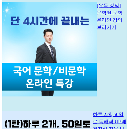
[유독 강의]
문학/비문학
온라인 강의
보러가기
하루 2개, 50일
로 독해력 UP 배
경지식 지문 보