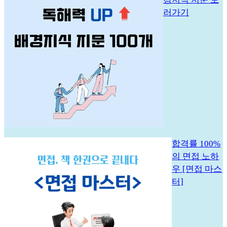
러가기
합격률 100%
의 면접 노하
우 [면접 마스
터]