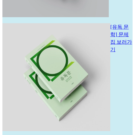
[유독 문
학] 문제
집 보러가
기