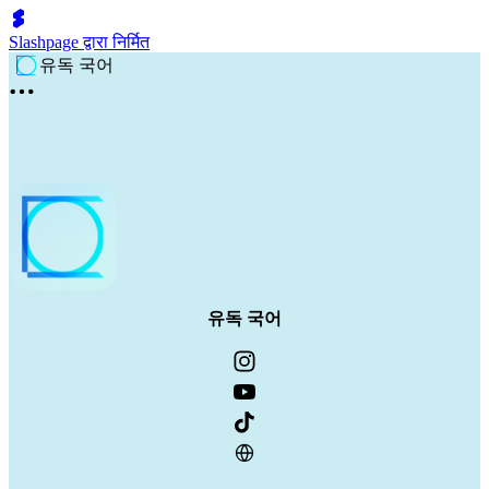
Slashpage द्वारा निर्मित
유독 국어
유독 국어