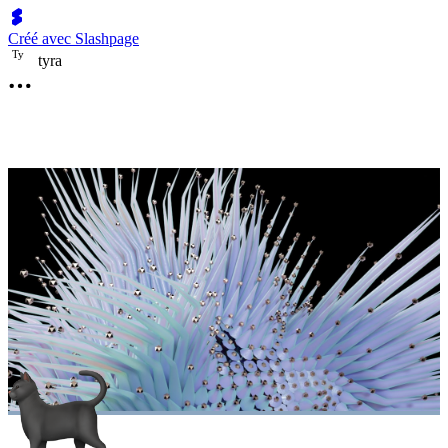
Créé avec Slashpage
T
y
tyra