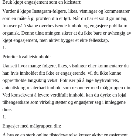
Bruk kjøpt engasjement som en kickstart:
Vurder å kjøpe Instagram-følgere, likes, visninger og kommentarer
som en måte å gi profilen din et løft. Når du har et solid grunnlag,
fokuser på å skape overbevisende innhold og engasjere publikum
organisk. Denne tilnærmingen sikrer at du ikke bare er avhengig av
kjøpt engasjement, men aktivt bygger et ekte fellesskap.
1
.
Prioriter kvalitetsinnhold:
Uansett hvor mange følgere, likes, visninger eller kommentarer du
har, hvis innholdet ditt ikke er engasjerende, vil du ikke kunne
opprettholde langsiktig vekst. Fokuser på å lage høykvalitets,
autentisk og relaterbart innhold som resonerer med målgruppen din.
Ved konsekvent å levere verdifullt innhold, kan du dyrke en lojal
tilhengerskare som virkelig støtter og engasjerer seg i innleggene
dine.
1
.
Engasjer med målgruppen din:
Å bygge en sterk online tilstedeværelse krever aktivt engasjement