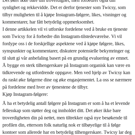
Det øker ikke bare din troverdighet, men forbedrer også din
synlighet og rekkevidde. Det er derfor tjenester som Twicsy, som
tilbyr muligheten til å kjøpe Instagram-følgere, likes, visninger og
kommentarer, har fått betydelig oppmerksomhet.
I denne artikkelen vil vi utforske fordelene ved å bruke en tjeneste
som Twicsy for å forbedre din Instagram-tilstedeværelse. Vi vil
fordype oss i de forskjellige aspektene ved å kjøpe følgere, likes,
synspunkter og kommentarer, diskutere potensielle bekymringer og
til slutt gi vår anbefaling basert på en grundig evaluering av emnet.
Å bygge en sterk tilhengerskare på Instagram organisk kan være en
tidkrevende og utfordrende oppgave. Men ved hjelp av Twicsy kan
du raskt øke følgerne dine og øke engasjementet. La oss se nærmere
på fordelene med hver av tjenestene de tilbyr.
Kjøp Instagram-følgere:
Å ha et betydelig antall følgere på Instagram er som å ha et levende
fellesskap som støtter deg og innholdet ditt. Det øker ikke bare
troverdigheten din på nettet, men tiltrekker også nye besøkende til
profilen din, ettersom folk naturlig nok er tilbøyelige til å følge
kontoer som allerede har en betydelig tilhengerskare. Twicsy lar deg