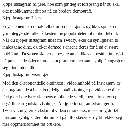
kjøpe Instagram-følgere, noe som gir deg et forsprang når du skal
øke publikummet ditt og nå en bredere demografi.
Kjøp Instagram Likes:
Engasjement er en nøkkelfaktor på Instagram, og likes spiller en
grunnleggende rolle i å bestemme populariteten til innholdet ditt.
Når du kjøper Instagram-likes fra Twicsy, øker du synligheten til
innleggene dine, og øker dermed sjansene deres for å nå et større
publikum. Dessuten skaper et høyere antall likes et positivt inntrykk
på potensielle følgere, noe som gjør dem mer sannsynlig å engasjere
seg i innholdet ditt.
Kjøp Instagram-visninger:
Med den eksponentielle økningen i videoinnhold på Instagram, er
det avgjørende å ha et betydelig antall visninger på videoene dine.
Det øker ikke bare videoens oppfattede verdi, men tiltrekker seg
også flere organiske visninger. Å kjøpe Instagram-visninger fra
Twicsy kan gi en kickstart til videoens suksess, noe som gjør det
mer sannsynlig at den blir omtalt på utforskersider og tiltrekker seg
mer oppmerksomhet fra brukere.