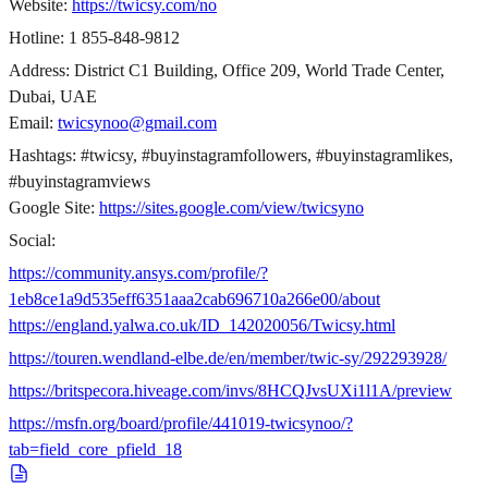
Website:
https://twicsy.com/no
Hotline: 1 855-848-9812
Address: District C1 Building, Office 209, World Trade Center,
Dubai, UAE
Email:
twicsynoo@gmail.com
Hashtags: #twicsy, #buyinstagramfollowers, #buyinstagramlikes,
#buyinstagramviews
Google Site:
https://sites.google.com/view/twicsyno
Social:
https://community.ansys.com/profile/?
1eb8ce1a9d535eff6351aaa2cab696710a266e00/about
https://england.yalwa.co.uk/ID_142020056/Twicsy.html
https://touren.wendland-elbe.de/en/member/twic-sy/292293928/
https://britspecora.hiveage.com/invs/8HCQJvsUXi1l1A/preview
https://msfn.org/board/profile/441019-twicsynoo/?
tab=field_core_pfield_18