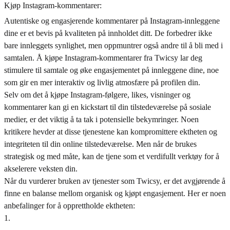
Kjøp Instagram-kommentarer:
Autentiske og engasjerende kommentarer på Instagram-innleggene
dine er et bevis på kvaliteten på innholdet ditt. De forbedrer ikke
bare innleggets synlighet, men oppmuntrer også andre til å bli med i
samtalen. Å kjøpe Instagram-kommentarer fra Twicsy lar deg
stimulere til samtale og øke engasjementet på innleggene dine, noe
som gir en mer interaktiv og livlig atmosfære på profilen din.
Selv om det å kjøpe Instagram-følgere, likes, visninger og
kommentarer kan gi en kickstart til din tilstedeværelse på sosiale
medier, er det viktig å ta tak i potensielle bekymringer. Noen
kritikere hevder at disse tjenestene kan kompromittere ektheten og
integriteten til din online tilstedeværelse. Men når de brukes
strategisk og med måte, kan de tjene som et verdifullt verktøy for å
akselerere veksten din.
Når du vurderer bruken av tjenester som Twicsy, er det avgjørende å
finne en balanse mellom organisk og kjøpt engasjement. Her er noen
anbefalinger for å opprettholde ektheten:
1
.