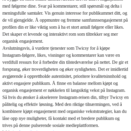
med følgerne dine. Svar på kommentarer, still spørsmål og delta i
meningsfulle samtaler. Vis genuin interesse for publikummet ditt, og
de vil gjengjelde. Å oppmuntre og fremme samfunnsengasjement på
profilen din er like viktig som å ha et stort antall følgere eller likes.
Det skaper et levende og interaktivt rom som tiltrekker seg mer
organisk engasjement.
Avslutningsvis, å vurdere tjenester som Twicsy for å kjøpe
Instagram-følgere, likes, visninger og kommentarer kan være en
verdifull ressurs for å forbedre din tilstedeværelse på nettet. De gir et
forsprang, øker troverdigheten og øker synligheten. Det er imidlertid
avgjørende å opprettholde autentisitet, prioritere kvalitetsinnhold og
aktivt engasjere publikum. Å finne en balanse mellom kjøpt og
organisk engasjement er nøkkelen til langsiktig vekst på Instagram.
Så hvis du ønsker å akselerere Instagram-reisen din, tilbyr Twicsy en
pålitelig og effektiv løsning. Med den riktige tilnærmingen, ved å
kombinere kjøpt engasjement med organiske vekststrategier, kan du
låse opp nye muligheter, få kontakt med et bredere publikum og
trives på denne pulserende sosiale medieplattformen.