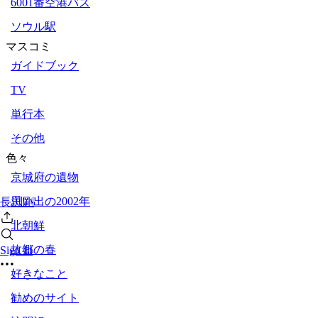
6001番空港バス
ソウル駅
マスコミ
ガイドブック
TV
単行本
その他
色々
京城府の遺物
思い出の2002年
長渕剛
北朝鮮
故郷の春
Sign In
好きなこと
勧めのサイト