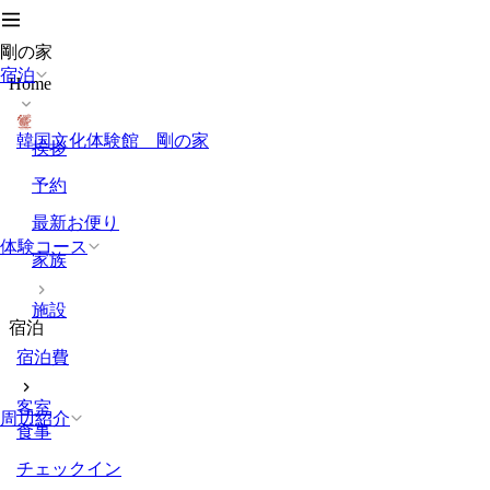
剛の家
宿泊
Home
韓国文化体験館 剛の家
挨拶
予約
最新お便り
体験コース
家族
施設
宿泊
宿泊費
客室
周辺紹介
食事
チェックイン