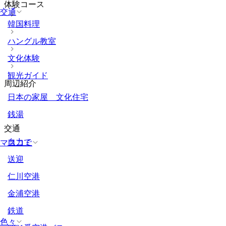
体験コース
交通
韓国料理
ハングル教室
文化体験
観光ガイド
周辺紹介
日本の家屋 文化住宅
銭湯
交通
自力で
マスコミ
送迎
仁川空港
金浦空港
鉄道
色々