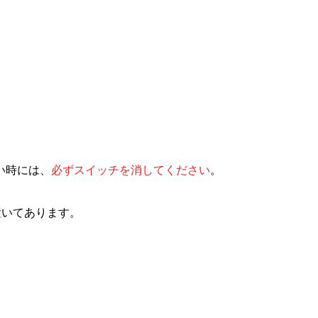
い時には、
必ずスイッチを消してください
。
置いてあります。