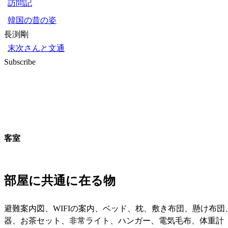
訪問記
韓国の昔の姿
長渕剛
末次さんと文通
Subscribe
客室
部屋に共通に在る物
避難案内図、WIFIの案内、ベッド、枕、敷き布団、懸け布団、
器、お茶セット、非常ライト、ハンガー、電気毛布、体重計