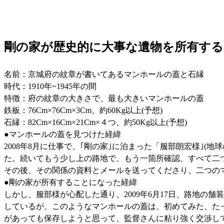
剛の家が歴史的に大事な遺物を所有す
名前：京城府の紋章が書いてあるマンホールの蓋と石縁
時代：1910年~1945年の間
特徴：府の紋章の大きさで、最も大きいマンホールの蓋
鉄板：76Cm×76Cm×3Cm、約60Kg以上(予想)
石縁：82Cm×16Cm×21Cm×４つ、約50Kg以上(予想)
●マンホールの蓋を見つけた経緯
2008年8月に仕事で、｢剛の家｣に泊まった「服部朗宏様｣
た。続いてもう少し上の路地で、もう一箇所確認、すべて二
その後、その関係の資料とメールを送ってくださり、二つの
●剛の家が所有することになった経緯
しかし、服部様が心配した通り、2009年6月17日、路地
しているが、このようなマンホールの蓋は、初めてみた、た
があっても保存しようと思って、監督さんに粘り強く交渉し