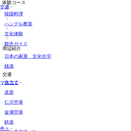
体験コース
交通
韓国料理
ハングル教室
文化体験
観光ガイド
周辺紹介
日本の家屋 文化住宅
銭湯
交通
自力で
マスコミ
送迎
仁川空港
金浦空港
鉄道
色々