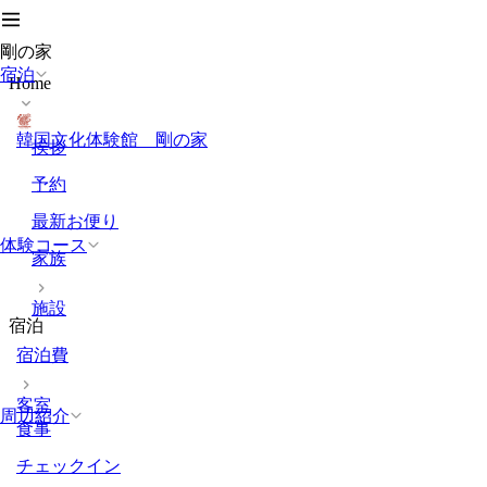
剛の家
宿泊
Home
韓国文化体験館 剛の家
挨拶
予約
最新お便り
体験コース
家族
施設
宿泊
宿泊費
客室
周辺紹介
食事
チェックイン