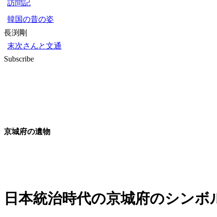
訪問記
韓国の昔の姿
長渕剛
末次さんと文通
Subscribe
京城府の遺物
日本統治時代の京城府のシンボ