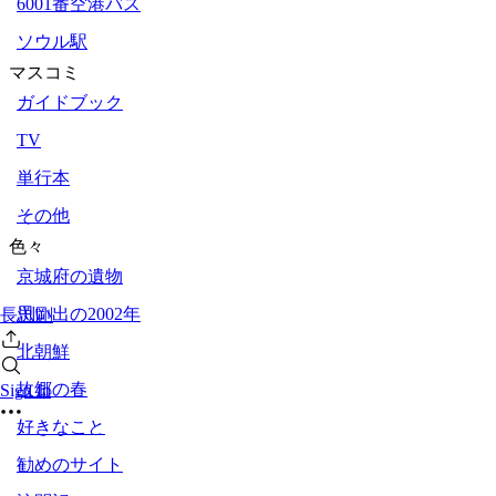
6001番空港バス
ソウル駅
マスコミ
ガイドブック
TV
単行本
その他
色々
京城府の遺物
思い出の2002年
長渕剛
北朝鮮
故郷の春
Sign In
好きなこと
勧めのサイト