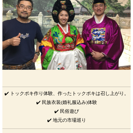
✔️ トックポキ作り体験、作ったトックポキは召し上がり。
✔️ 民族衣装(婚礼服込み)体験
✔️ 民俗遊び
✔️ 地元の市場巡り