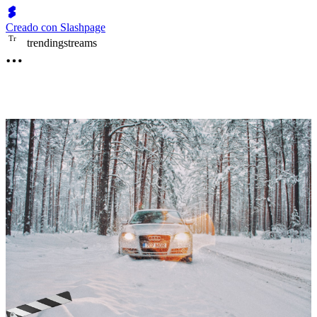
Creado con Slashpage
T
r
trendingstreams