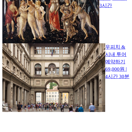
3시간
우피치 &
시내 투어
예약하기
69,000원 |
4시간 30분