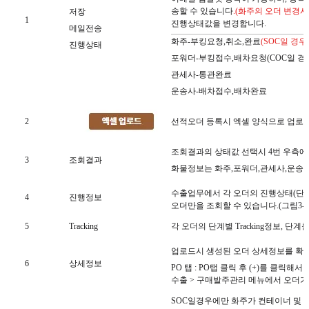
송할 수 있습니다
.(화주의 오더 변경
저장
1
진행상태값을 변경합니다.
메일전송
화주-부킹요청,취소,완료
(SOC일 경
진행상태
포워더-부킹접수,배차요청(COC일 경
관세사-통관완료
운송사-배차접수,배차완료
2
선적오더 등록시 엑셀 양식으로 업로드가
조회결과의 상태값 선택시 4번 우측에
3
조회결과
화물정보는 화주,포워더,관세사,운송사
수출업무에서 각 오더의 진행상태(단계
4
진행정보
오더만을 조회할 수 있습니다.(그림3-2
5
Tracking
각 오더의 단계별 Tracking정보, 
업로드시 생성된 오더 상세정보를 확인
6
상세정보
PO 탭 : PO탭 클릭 후 (+)를 클릭
수출 > 구매발주관리 메뉴에서 오더가
SOC일경우에만 화주가 컨테이너 및 