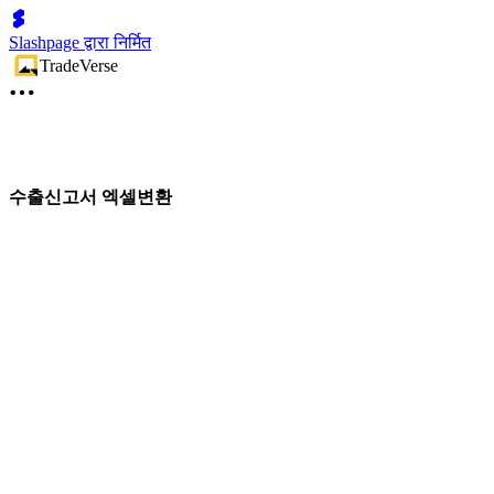
Slashpage द्वारा निर्मित
TradeVerse
수출신고서 엑셀변환