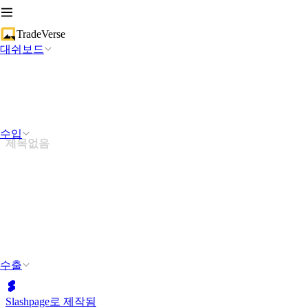
TradeVerse
대쉬보드
수입
제목없음
수출
Slashpage로 제작됨