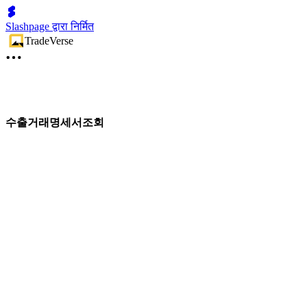
Slashpage द्वारा निर्मित
TradeVerse
수출거래명세서조회