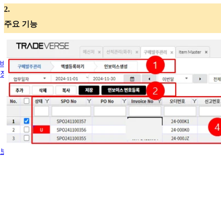
2
.
주요 기능
배차
정산
보고서