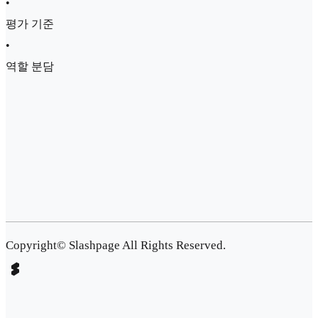
•
평가 기준
•
역할 분담
Copyright© Slashpage All Rights Reserved.