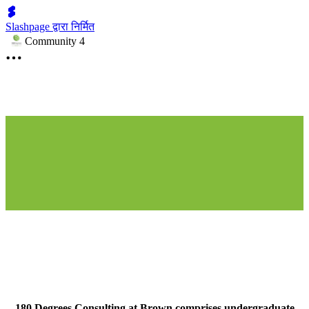
Slashpage द्वारा निर्मित
Community 4
Meet the Team
180 Degrees Consulting at Brown comprises undergraduate