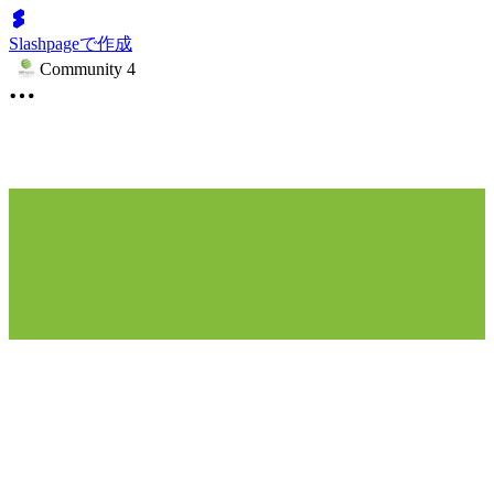
Slashpageで作成
Community 4
Contact Us