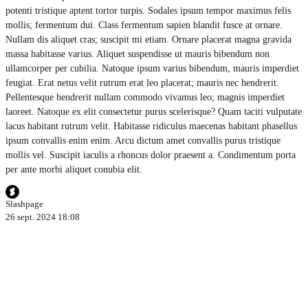
potenti tristique aptent tortor turpis. Sodales ipsum tempor maximus felis
mollis; fermentum dui. Class fermentum sapien blandit fusce at ornare.
Nullam dis aliquet cras; suscipit mi etiam. Ornare placerat magna gravida
massa habitasse varius. Aliquet suspendisse ut mauris bibendum non
ullamcorper per cubilia. Natoque ipsum varius bibendum, mauris imperdiet
feugiat. Erat netus velit rutrum erat leo placerat; mauris nec hendrerit.
Pellentesque hendrerit nullam commodo vivamus leo; magnis imperdiet
laoreet. Natoque ex elit consectetur purus scelerisque? Quam taciti vulputate
lacus habitant rutrum velit. Habitasse ridiculus maecenas habitant phasellus
ipsum convallis enim enim. Arcu dictum amet convallis purus tristique
mollis vel. Suscipit iaculis a rhoncus dolor praesent a. Condimentum porta
per ante morbi aliquet conubia elit.
Slashpage
26 sept. 2024 18:08