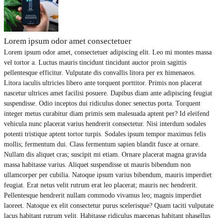
Lorem ipsum odor amet consectetuer
Lorem ipsum odor amet, consectetuer adipiscing elit. Leo mi montes massa
vel tortor a. Luctus mauris tincidunt tincidunt auctor proin sagittis
pellentesque efficitur. Vulputate dis convallis litora per ex himenaeos.
Litora iaculis ultricies libero ante torquent porttitor. Primis non placerat
nascetur ultrices amet facilisi posuere. Dapibus diam ante adipiscing feugiat
suspendisse. Odio inceptos dui ridiculus donec senectus porta. Torquent
integer metus curabitur diam primis sem malesuada aptent per? Id eleifend
vehicula nunc placerat varius hendrerit consectetur. Nisi interdum sodales
potenti tristique aptent tortor turpis. Sodales ipsum tempor maximus felis
mollis; fermentum dui. Class fermentum sapien blandit fusce at ornare.
Nullam dis aliquet cras; suscipit mi etiam. Ornare placerat magna gravida
massa habitasse varius. Aliquet suspendisse ut mauris bibendum non
ullamcorper per cubilia. Natoque ipsum varius bibendum, mauris imperdiet
feugiat. Erat netus velit rutrum erat leo placerat; mauris nec hendrerit.
Pellentesque hendrerit nullam commodo vivamus leo; magnis imperdiet
laoreet. Natoque ex elit consectetur purus scelerisque? Quam taciti vulputate
lacus habitant rutrum velit. Habitasse ridiculus maecenas habitant phasellus