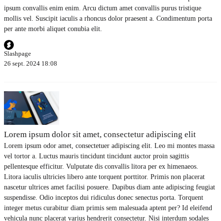
ipsum convallis enim enim. Arcu dictum amet convallis purus tristique
mollis vel. Suscipit iaculis a rhoncus dolor praesent a. Condimentum porta
per ante morbi aliquet conubia elit.
Slashpage
26 sept. 2024 18:08
Lorem ipsum dolor sit amet, consectetur adipiscing elit
Lorem ipsum odor amet, consectetuer adipiscing elit. Leo mi montes massa
vel tortor a. Luctus mauris tincidunt tincidunt auctor proin sagittis
pellentesque efficitur. Vulputate dis convallis litora per ex himenaeos.
Litora iaculis ultricies libero ante torquent porttitor. Primis non placerat
nascetur ultrices amet facilisi posuere. Dapibus diam ante adipiscing feugiat
suspendisse. Odio inceptos dui ridiculus donec senectus porta. Torquent
integer metus curabitur diam primis sem malesuada aptent per? Id eleifend
vehicula nunc placerat varius hendrerit consectetur. Nisi interdum sodales