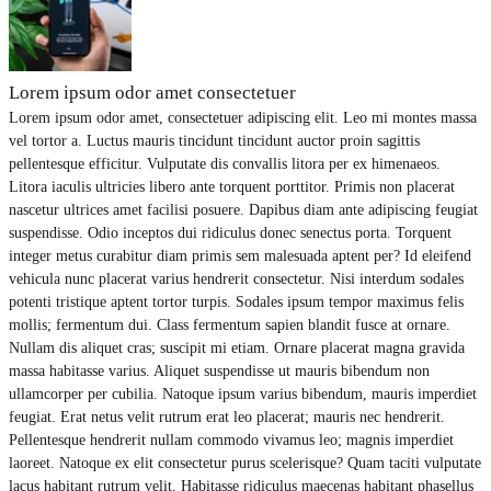
Lorem ipsum odor amet consectetuer
Lorem ipsum odor amet, consectetuer adipiscing elit. Leo mi montes massa
vel tortor a. Luctus mauris tincidunt tincidunt auctor proin sagittis
pellentesque efficitur. Vulputate dis convallis litora per ex himenaeos.
Litora iaculis ultricies libero ante torquent porttitor. Primis non placerat
nascetur ultrices amet facilisi posuere. Dapibus diam ante adipiscing feugiat
suspendisse. Odio inceptos dui ridiculus donec senectus porta. Torquent
integer metus curabitur diam primis sem malesuada aptent per? Id eleifend
vehicula nunc placerat varius hendrerit consectetur. Nisi interdum sodales
potenti tristique aptent tortor turpis. Sodales ipsum tempor maximus felis
mollis; fermentum dui. Class fermentum sapien blandit fusce at ornare.
Nullam dis aliquet cras; suscipit mi etiam. Ornare placerat magna gravida
massa habitasse varius. Aliquet suspendisse ut mauris bibendum non
ullamcorper per cubilia. Natoque ipsum varius bibendum, mauris imperdiet
feugiat. Erat netus velit rutrum erat leo placerat; mauris nec hendrerit.
Pellentesque hendrerit nullam commodo vivamus leo; magnis imperdiet
laoreet. Natoque ex elit consectetur purus scelerisque? Quam taciti vulputate
lacus habitant rutrum velit. Habitasse ridiculus maecenas habitant phasellus