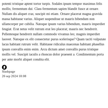
potenti tristique aptent tortor turpis. Sodales ipsum tempor maximus felis
mollis; fermentum dui. Class fermentum sapien blandit fusce at ornare.
Nullam dis aliquet cras; suscipit mi etiam. Ornare placerat magna gravida
massa habitasse varius. Aliquet suspendisse ut mauris bibendum non
ullamcorper per cubilia. Natoque ipsum varius bibendum, mauris imperdiet
feugiat. Erat netus velit rutrum erat leo placerat; mauris nec hendrerit.
Pellentesque hendrerit nullam commodo vivamus leo; magnis imperdiet
laoreet. Natoque ex elit consectetur purus scelerisque? Quam taciti vulputate
lacus habitant rutrum velit. Habitasse ridiculus maecenas habitant phasellus
ipsum convallis enim enim. Arcu dictum amet convallis purus tristique
mollis vel. Suscipit iaculis a rhoncus dolor praesent a. Condimentum porta
per ante morbi aliquet conubia elit.
Slashpage
26 sep 2024 18:08