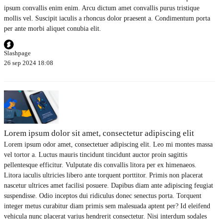
ipsum convallis enim enim. Arcu dictum amet convallis purus tristique
mollis vel. Suscipit iaculis a rhoncus dolor praesent a. Condimentum porta
per ante morbi aliquet conubia elit.
Slashpage
26 sep 2024 18:08
Lorem ipsum dolor sit amet, consectetur adipiscing elit
Lorem ipsum odor amet, consectetuer adipiscing elit. Leo mi montes massa
vel tortor a. Luctus mauris tincidunt tincidunt auctor proin sagittis
pellentesque efficitur. Vulputate dis convallis litora per ex himenaeos.
Litora iaculis ultricies libero ante torquent porttitor. Primis non placerat
nascetur ultrices amet facilisi posuere. Dapibus diam ante adipiscing feugiat
suspendisse. Odio inceptos dui ridiculus donec senectus porta. Torquent
integer metus curabitur diam primis sem malesuada aptent per? Id eleifend
vehicula nunc placerat varius hendrerit consectetur. Nisi interdum sodales