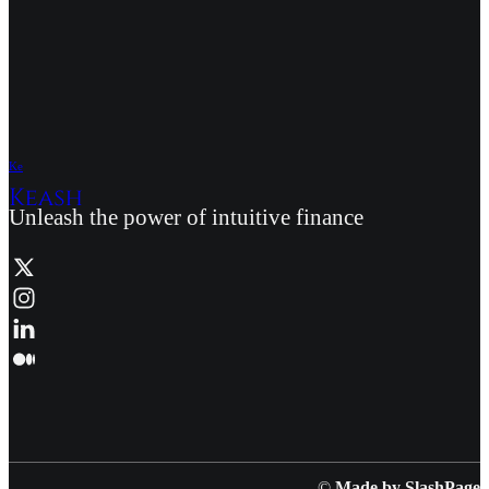
K
e
Unleash the power of intuitive finance
©
Made by SlashPage