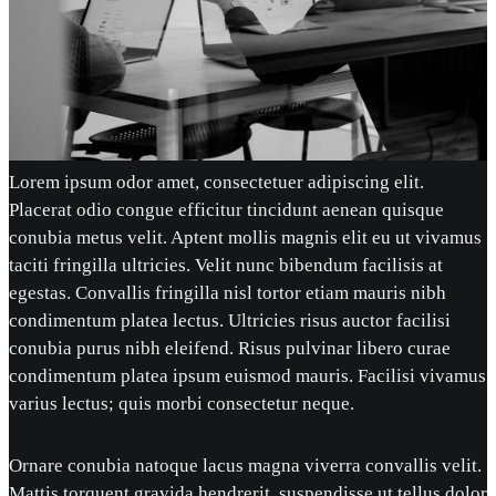
Lorem ipsum odor amet, consectetuer adipiscing elit.
Placerat odio congue efficitur tincidunt aenean quisque
conubia metus velit. Aptent mollis magnis elit eu ut vivamus
taciti fringilla ultricies. Velit nunc bibendum facilisis at
egestas. Convallis fringilla nisl tortor etiam mauris nibh
condimentum platea lectus. Ultricies risus auctor facilisi
conubia purus nibh eleifend. Risus pulvinar libero curae
condimentum platea ipsum euismod mauris. Facilisi vivamus
varius lectus; quis morbi consectetur neque.
Ornare conubia natoque lacus magna viverra convallis velit.
Mattis torquent gravida hendrerit, suspendisse ut tellus dolor