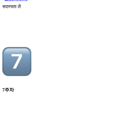
सदस्यता लें
7주차