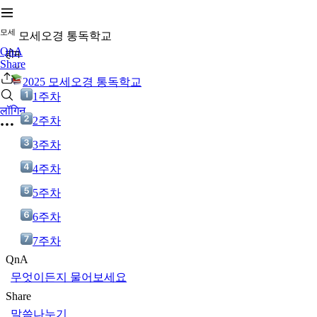
모
세
모세오경 통독학교
QnA
होम
Share
2025 모세오경 통독학교
1주차
लॉगिन
2주차
3주차
4주차
5주차
6주차
7주차
QnA
무엇이든지 물어보세요
Share
말씀나누기