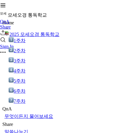
모
세
모세오경 통독학교
QnA
Home
Share
2025 모세오경 통독학교
1주차
Sign In
2주차
3주차
4주차
5주차
6주차
7주차
QnA
무엇이든지 물어보세요
Share
말씀나누기