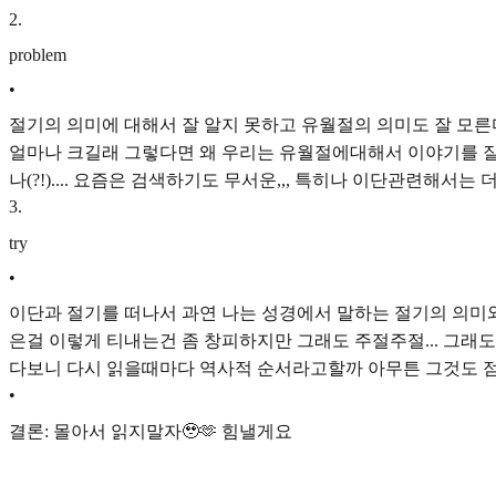
2
.
problem
•
절기의 의미에 대해서 잘 알지 못하고 유월절의 의미도 잘 모른다.
얼마나 크길래 그렇다면 왜 우리는 유월절에대해서 이야기를 잘 안
나(?!).... 요즘은 검색하기도 무서운,,, 특히나 이단관련해서는 더
3
.
try
•
이단과 절기를 떠나서 과연 나는 성경에서 말하는 절기의 의미와 뜻을 잘
은걸 이렇게 티내는건 좀 창피하지만 그래도 주절주절... 그래도
다보니 다시 읽을때마다 역사적 순서라고할까 아무튼 그것도 
•
결론: 몰아서 읽지말자🥹🫶 힘낼게요